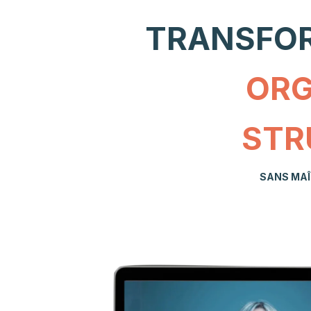
TRANSFOR
OR
STR
SANS MAÎ