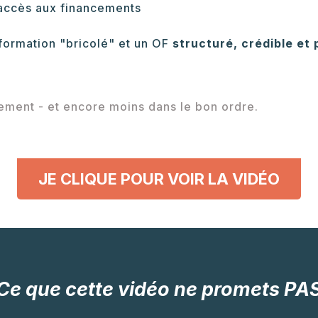
'accès aux financements
formation "bricolé" et un OF
structuré, crédible et
ement - et encore moins dans le bon ordre.
JE CLIQUE POUR VOIR LA VIDÉO
Ce que cette vidéo ne promets PA