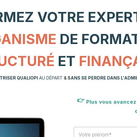
MEZ VOTRE EXPERT
GANISME
DE FORMA
UCTURÉ
ET
FINANÇ
TRISER QUALIOPI
AU DÉPART
&
SANS SE PERDRE DANS L'ADMI
👉
Plus vous avancez s