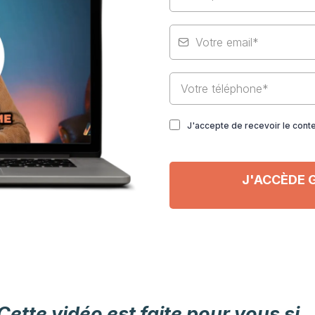
J'accepte de recevoir le con
J'ACCÈDE 
Cette vidéo est faite pour vous si..