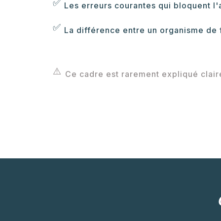
✅
Les erreurs courantes qui bloquent l
✅
La différence entre un organisme de 
⚠️
Ce cadre est rarement expliqué clair