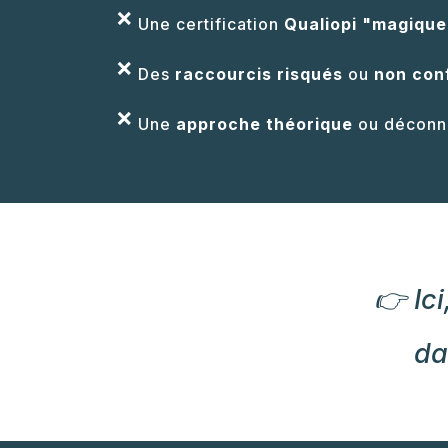
❌
Une certification
Qualiopi "magique
❌
Des
raccourcis risqués
ou
non con
❌
Une
approche théorique
ou déconne
👉 Ic
da